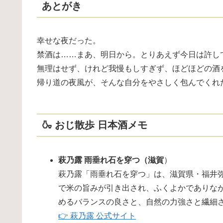
あとがき
幸せな夜だった。
禁酒は……まあ、明日から。とりあえず今日は許し
無理はせず、けれど我慢もしすぎず、ほどほどの酒
帰り道の夜風が、そんな自分をやさしく包んでくれ
🍶 おじ散歩 日本酒メモ
萩乃露 雨垂れ石を穿つ（滋賀
）
萩乃露「雨垂れ石を穿つ」は、滋賀県・福井
で米の旨みが引き出され、ふくよかでありな
めるバランスの良さと、自然の力強さと繊細
👉
萩乃露 公式サイト