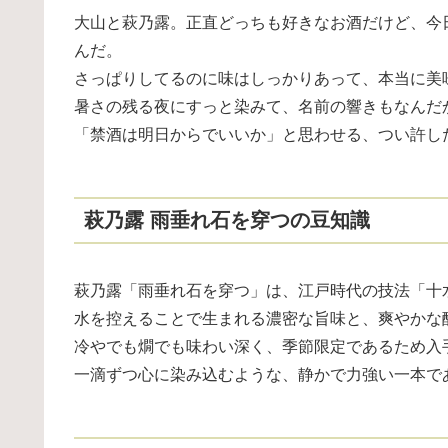
大山と萩乃露。正直どっちも好きなお酒だけど、今
んだ。
さっぱりしてるのに味はしっかりあって、本当に美
暑さの残る夜にすっと染みて、名前の響きもなんだ
「禁酒は明日からでいいか」と思わせる、つい許し
萩乃露 雨垂れ石を穿つの豆知識
萩乃露「雨垂れ石を穿つ」は、江戸時代の技法「十
水を控えることで生まれる濃密な旨味と、爽やかな
冷やでも燗でも味わい深く、季節限定であるため入
一滴ずつ心に染み込むような、静かで力強い一本で