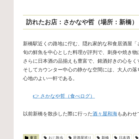
訪れたお店：さかなや哲（場所：新橋）
新橋駅近くの路地に佇む、隠れ家的な和食居酒屋「
旬の鮮魚を中心とした料理が評判で、刺身や焼き物
さらに日本酒の品揃えも豊富で、銘酒好きの心をく
そしてカウンター中心の静かな空間には、大人の落
心地のよい一軒である。
👉
さかなや哲（食べログ）
以前新橋を散歩した際に行った
酒々屋和海
もあわせ
東京
おじ散歩
居酒屋巡り
新橋
日本酒