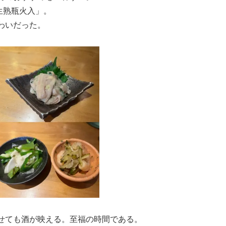
生熟瓶火入」。
わいだった。
せても酒が映える。至福の時間である。