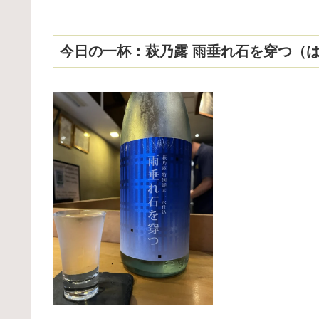
今日の一杯：萩乃露 雨垂れ石を穿つ（