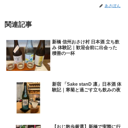
あさぽん
関連記事
新橋 信州おさけ村 日本酒 立ち飲
み 体験記｜歓迎会前に出会った
積善の一杯
新宿 「Sake stanD 凛」日本酒 体
験記｜寒菊と過ごす立ち飲みの夜
【おじ散歩厳選】新橋で実際に行