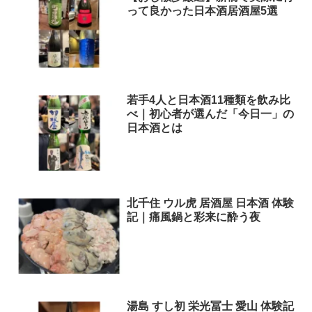
って良かった日本酒居酒屋5選
若手4人と日本酒11種類を飲み比
べ｜初心者が選んだ「今日一」の
日本酒とは
北千住 ウル虎 居酒屋 日本酒 体験
記｜痛風鍋と彩来に酔う夜
湯島 すし初 栄光冨士 愛山 体験記