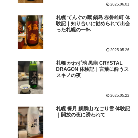
2025.06.01
札幌 てんぐの蔵 鍋島 赤磐雄町 体
験記｜知り合いに勧められて出会
った札幌の一杯
2025.05.26
札幌 かわず池 黒龍 CRYSTAL
DRAGON 体験記｜言葉に酔うス
スキノの夜
2025.05.22
札幌 餐月 麒麟山 なごり雪 体験記
｜開放の夜に誘われて