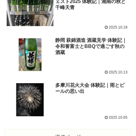
ェスト2025 体験記｜湘南の秋と
千峰天青
2025.10.18
静岡 萩錦酒造 酒蔵見学 体験記｜
令和誉富士とBBQで過ごす秋の
酒蔵
2025.10.13
多摩川花火大会 体験記｜雨とビ
ールの思い出
2025.10.05