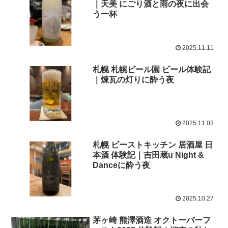
｜天美 にごり酒と雨の夜に出会
う一杯
2025.11.11
札幌 札幌ビール園 ビール体験記
｜煉瓦の灯りに酔う夜
2025.11.03
札幌 ビーストキッチン 居酒屋 日
本酒 体験記｜吉田蔵u Night &
Danceに酔う夜
2025.10.27
茅ヶ崎 熊澤酒造 オクトーバーフ