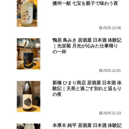
播州一献 七宝を親子で味わう夜
2025.12.06
鴨居 鳥みき 居酒屋 日本酒 体験記
｜光栄菊 月光が沁みた仕事帰り
の一杯
2025.12.01
新橋 ひまり商店 居酒屋 日本酒 体
験記｜天美と過ごす別れと温もり
の夜
2025.11.23
本厚木 純平 居酒屋 日本酒 体験記