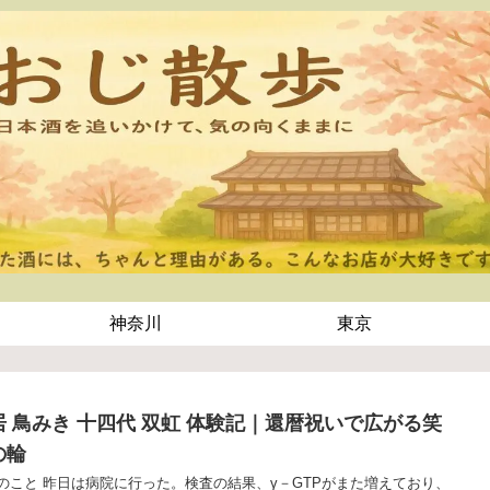
神奈川
東京
居 鳥みき 十四代 双虹 体験記｜還暦祝いで広がる笑
の輪
のこと 昨日は病院に行った。検査の結果、γ－GTPがまた増えており、