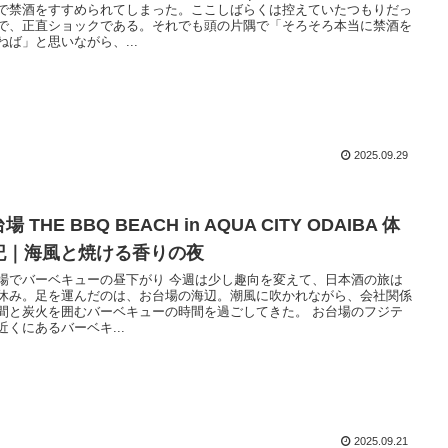
で禁酒をすすめられてしまった。ここしばらくは控えていたつもりだっ
で、正直ショックである。それでも頭の片隅で「そろそろ本当に禁酒を
ねば」と思いながら、...
2025.09.29
場 THE BBQ BEACH in AQUA CITY ODAIBA 体
記｜海風と焼ける香りの夜
場でバーベキューの昼下がり 今週は少し趣向を変えて、日本酒の旅は
休み。足を運んだのは、お台場の海辺。潮風に吹かれながら、会社関係
間と炭火を囲むバーベキューの時間を過ごしてきた。 お台場のフジテ
近くにあるバーベキ...
2025.09.21