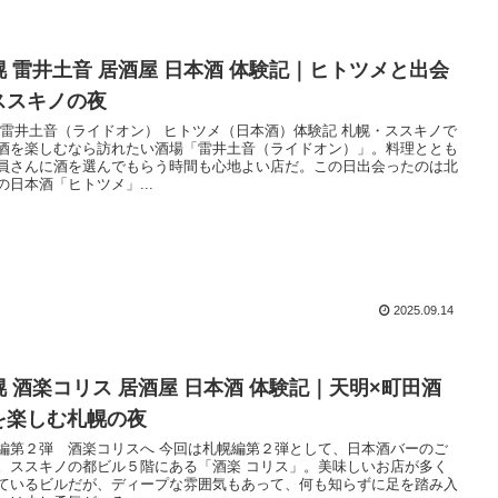
幌 雷井土音 居酒屋 日本酒 体験記｜ヒトツメと出会
ススキノの夜
 雷井土音（ライドオン） ヒトツメ（日本酒）体験記 札幌・ススキノで
酒を楽しむなら訪れたい酒場「雷井土音（ライドオン）」。料理ととも
員さんに酒を選んでもらう時間も心地よい店だ。この日出会ったのは北
の日本酒「ヒトツメ」...
2025.09.14
幌 酒楽コリス 居酒屋 日本酒 体験記｜天明×町田酒
を楽しむ札幌の夜
編第２弾 酒楽コリスへ 今回は札幌編第２弾として、日本酒バーのご
。ススキノの都ビル５階にある「酒楽 コリス」。美味しいお店が多く
ているビルだが、ディープな雰囲気もあって、何も知らずに足を踏み入