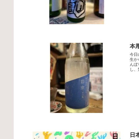
本
今日
生か
んぼ
し、
日本