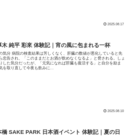
2025.08.17
厚木 純平 彩來 体験記｜宵の風に包まれる一杯
の気分 病院の検査結果は芳しくなく、肝臓の数値が悪化していると先
ら忠告され、「このままだとお酒が飲めなくなるよ」と脅される。しょ
りした気分だったが、「元気になれば肝臓も復活する」と自分を励ま
気を取り直して今夜も飲みに...
2025.08.10
橋 SAKE PARK 日本酒イベント 体験記｜夏の日