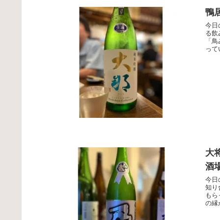
鴨
今日
る飲
「鳥
って
大
酒
今日
知り
もら
の縁