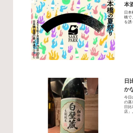
本
日本
橋で
を誘
日
か
今日
の蒸
日比
店」