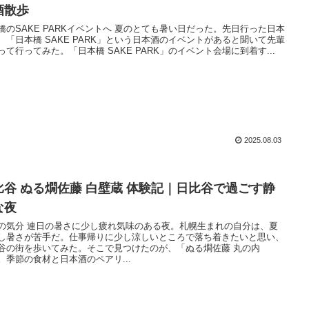
酒散歩
橋のSAKE PARKイベントへ 夏のとても暑い日だった。先日行った日本
、「日本橋 SAKE PARK」という日本酒のイベントがあると聞いて先輩
って行ってみた。「日本橋 SAKE PARK」のイベント会場に到着す...
2025.08.03
比谷 ぬる燗佐藤 白壁蔵 体験記｜日比谷で過ごす静
な夜
の気分 連日の暑さに少し疲れ気味のある夜。札幌生まれの自分は、夏
し暑さが苦手だ。仕事帰りに少し涼しいところで落ち着きたいと思い、
谷の街を歩いてみた。そこで見つけたのが、「ぬる燗佐藤 丸の内
。季節の食材と日本酒のペアリ...