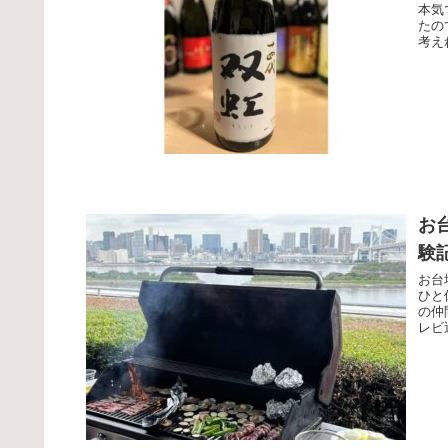
本気
たの
考え
お台
験
お台
ひと
の仲
レビ