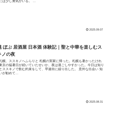
には少し勇気がいる。 ...
2025.09.07
幌 ぼぶ 居酒屋 日本酒 体験記｜聖と中華を楽しむス
キノの夜
札幌、ススキノへふらりと 札幌の実家に帰った。札幌も暑かったけれ
東京の猛暑日が続いていたせいか、夜は過ごしやすかった。今日は知り
とススキノで飲む約束をして、早速街に繰り出した。 意外な出会い 知
いが勧めて...
2025.08.31