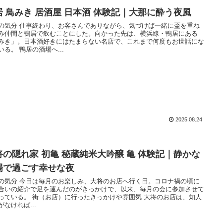
居 鳥みき 居酒屋 日本酒 体験記｜大那に酔う夜風
の気分 仕事終わり、お客さんでありながら、気づけば一緒に盃を重ね
み仲間と鴨居で飲むことにした。向かった先は、横浜線・鴨居にある
みき」。日本酒好きにはたまらない名店で、これまで何度もお世話にな
いる。 鴨居の酒場へ...
2025.08.24
将の隠れ家 初亀 秘蔵純米大吟醸 亀 体験記｜静かな
場で過ごす幸せな夜
の気分 今日は毎月のお楽しみ、大将のお店へ行く日。コロナ禍の頃に
合いの紹介で足を運んだのがきっかけで、以来、毎月の会に参加させて
っている。 街（お店）に行ったきっかけや雰囲気 大将のお店は、知人
がなければ...