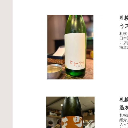
札
う
札幌
日本
に店
海道
札
造
札幌
紹介
入っ