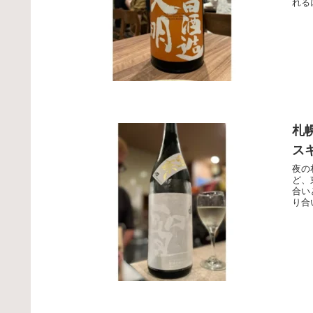
れる
札
ス
夜の
ど、
合い
り合