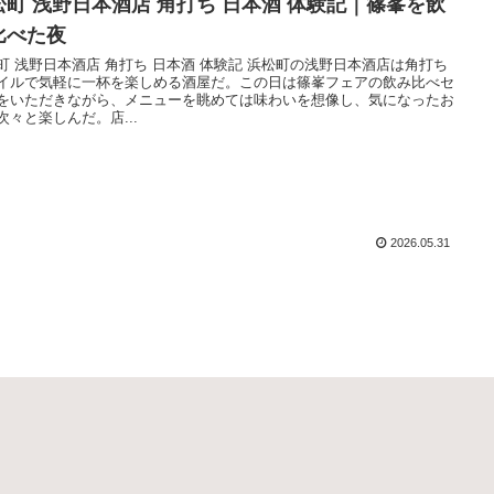
松町 浅野日本酒店 角打ち 日本酒 体験記｜篠峯を飲
比べた夜
町 浅野日本酒店 角打ち 日本酒 体験記 浜松町の浅野日本酒店は角打ち
イルで気軽に一杯を楽しめる酒屋だ。この日は篠峯フェアの飲み比べセ
をいただきながら、メニューを眺めては味わいを想像し、気になったお
次々と楽しんだ。店...
2026.05.31