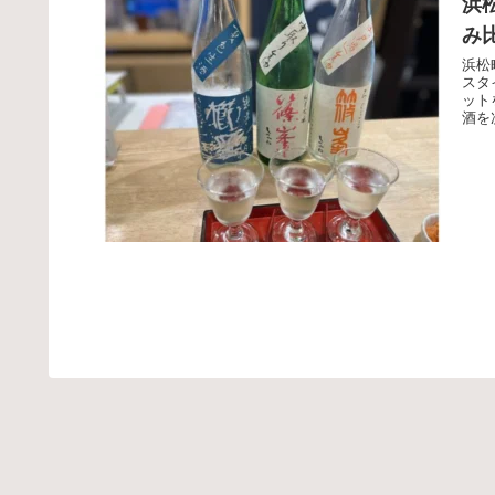
浜
み
浜松
スタ
ット
酒を