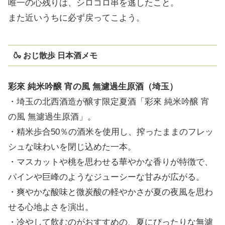
唯一の心残りは、シロコロ串を逃したこと。
また近いうちに必ず戻ってこよう。
🍶 おじ散歩 日本酒メモ
彩來 純米吟醸 宵の風 無濾過生原酒（埼玉
）
・埼玉の北西酒造が醸す限定夏酒「彩來 純米吟醸 宵
の風 無濾過生原酒」。
・精米歩合50％の酒米を使用し、搾ったままのフレッ
シュな味わいを閉じ込めた一本。
・マスカットや桃を思わせる華やかな香りが特徴で、
パインや巨峰のようなジューシーな甘みが広がる。
・爽やかな酸味と微炭酸の軽やかさが夏の夜風を思わ
せる心地よさを演出。
・冷やして飲むのがおすすめの、夏にぴったりな無濾