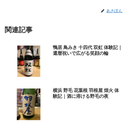
あさぽん
関連記事
鴨居 鳥みき 十四代 双虹 体験記｜
還暦祝いで広がる笑顔の輪
横浜 野毛 花葉根 羽根屋 煌火 体
験記｜酒に溶ける野毛の夜