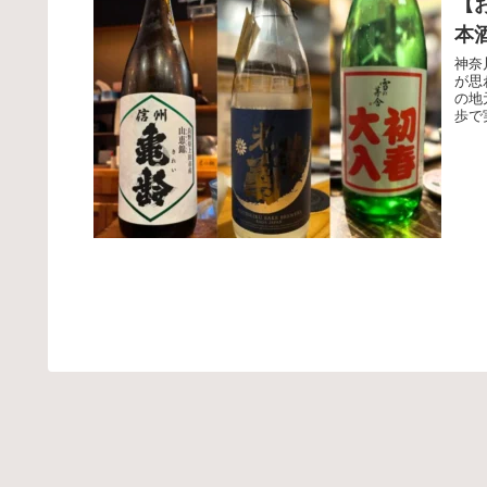
【
本
神奈
が思
の地
歩で