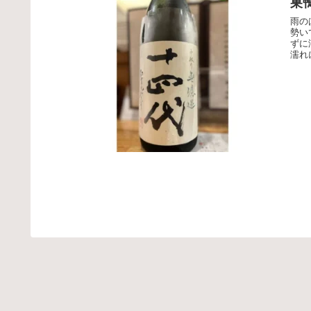
巣
雨の
勢い
ずに
濡れ