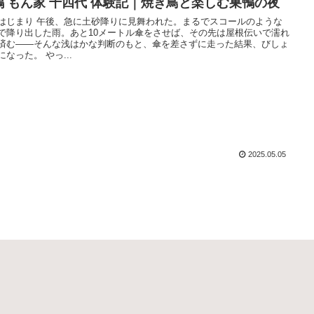
鴨 もん家 十四代 体験記｜焼き鳥と楽しむ巣鴨の夜
はじまり 午後、急に土砂降りに見舞われた。まるでスコールのような
で降り出した雨。あと10メートル傘をさせば、その先は屋根伝いで濡れ
済む――そんな浅はかな判断のもと、傘を差さずに走った結果、びしょ
になった。 やっ...
2025.05.05